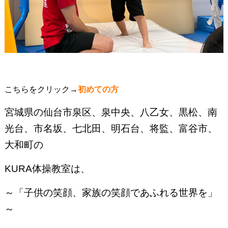
こちらをクリック→
初めての
方
宮城県の仙台市泉区、泉中央、八乙女、黒松、南
光台、市名坂、七北田、明石台、将監、富谷市、
大和町の
KURA体操教室は、
～「子供の笑顔、家族の笑顔であふれる世界を」
～