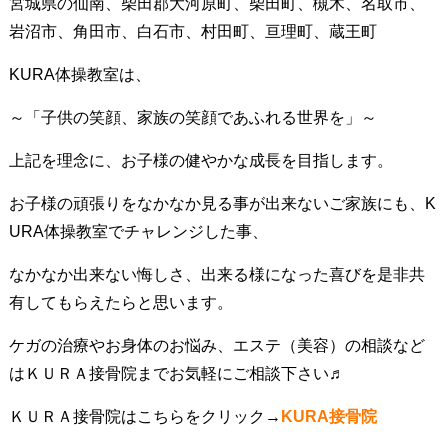
宮城県の仙南、柴田郡大河原町、柴田町、槻木、名取市、
岩沼市、角田市、白石市、村田町、亘理町、蔵王町
KURA体操教室は、
～「子供の笑顔、家族の笑顔であふれる世界を」～
上記を理念に、お子様の健やかな成長を目指します。
お子様の頑張りをなかなか見る事が出来ないご家族にも、K
URA体操教室でチャレンジした事、
なかなか出来ない悔しさ、出来る様になった喜びを是非共
有してもらえたらと思います。
ケガの治療やお身体のお悩み、エステ（美容）の相談など
はＫＵＲＡ接骨院までお気軽にご相談下さい♬
ＫＵＲＡ接骨院はこちらをクリック→
KURA接骨院