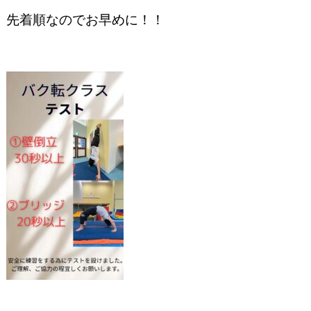
先着順なのでお早めに！！