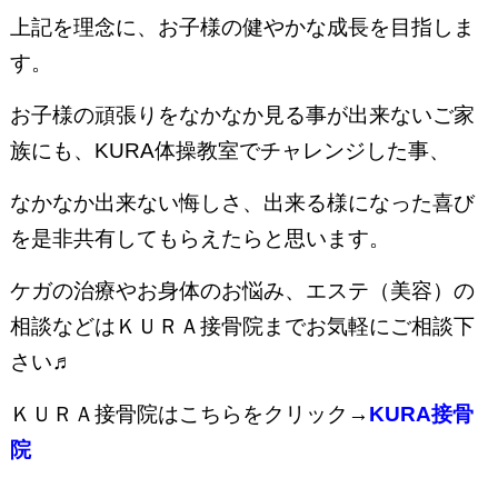
上記を理念に、お子様の健やかな成長を目指しま
す。
お子様の頑張りをなかなか見る事が出来ないご家
族にも、KURA体操教室でチャレンジした事、
なかなか出来ない悔しさ、出来る様になった喜び
を是非共有してもらえたらと思います。
ケガの治療やお身体のお悩み、エステ（美容）の
相談などはＫＵＲＡ接骨院までお気軽にご相談下
さい♬
ＫＵＲＡ接骨院はこちらをクリック→
KURA接骨
院