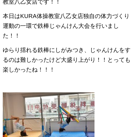
教室八乙女店です！！
本日はKURA体操教室八乙女店独自の体力づくり
運動の一環で鉄棒じゃんけん大会を行いまし
た！！
ゆらり揺れる鉄棒にしがみつき、じゃんけんをす
るのは難しかったけど大盛り上がり！！とっても
楽しかったね！！！