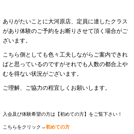
ありがたいことに大河原店、定員に達したクラス
があり体験のご予約をお断りさせて頂く場合がご
ざいます。
こちら側としても色々工夫しながらご案内できれ
ばと思っているのですがそれでも人数の都合上や
むを得ない状況がございます。
ご理解、ご協力の程宜しくお願いします。
入会及び体験希望の方は【初めての方】をご覧下さい！
こちらをクリック→
初めての
方