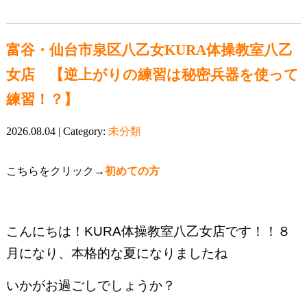
富谷・仙台市泉区八乙女KURA体操教室八乙
女店 【逆上がりの練習は秘密兵器を使って
練習！？】
2026.08.04 | Category:
未分類
こちらをクリック→
初めての
方
こんにちは！KURA体操教室八乙女店です！！８
月になり、本格的な夏になりましたね
いかがお過ごしでしょうか？